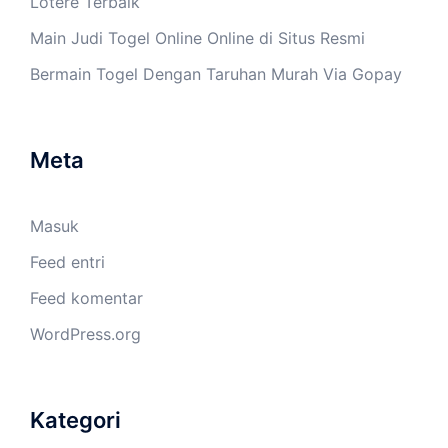
Lotere Terbaik
Main Judi Togel Online Online di Situs Resmi
Bermain Togel Dengan Taruhan Murah Via Gopay
Meta
Masuk
Feed entri
Feed komentar
WordPress.org
Kategori