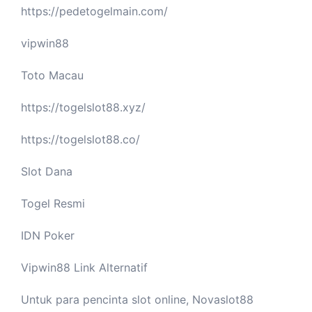
https://pedetogelmain.com/
vipwin88
Toto Macau
https://togelslot88.xyz/
https://togelslot88.co/
Slot Dana
Togel Resmi
IDN Poker
Vipwin88 Link Alternatif
Untuk para pencinta slot online,
Novaslot88