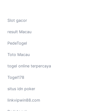
Slot gacor
result Macau
PedeTogel
Toto Macau
togel online terpercaya
Togel178
situs idn poker
linkvipwin88.com