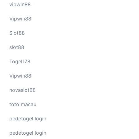
vipwin88
Vipwin88
Slot88
slot88
Togel178
Vipwin88
novaslot88
toto macau
pedetogel login
pedetogel login