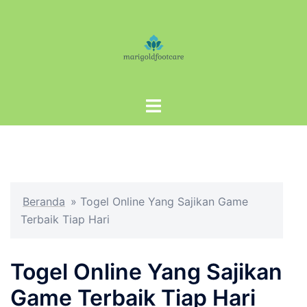
Langsung
ke
isi
Menu
toggle
Beranda
»
Togel Online Yang Sajikan Game
Terbaik Tiap Hari
Togel Online Yang Sajikan
Game Terbaik Tiap Hari