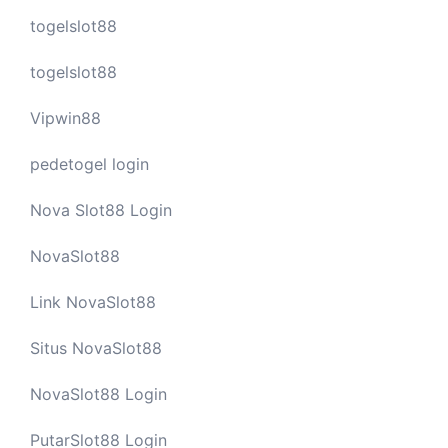
togelslot88
togelslot88
Vipwin88
pedetogel login
Nova Slot88 Login
NovaSlot88
Link NovaSlot88
Situs NovaSlot88
NovaSlot88 Login
PutarSlot88 Login