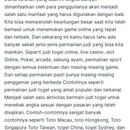
dimanfaatkan oleh para penggunanya akan menjadi
salah satu manfaat yang harus digunakan dengan baik.
Kita bisa memperoleh keuntungan besar saat kita telah
berhasil untuk menemukan game online yang tepat
dan terbaik. Dan sekarang ini kamu harus tahu ada
banyak sekali jenis-jenis permainan judi yang bisa kita
mainkan. Seperti judi togel online, live casino, slot
Online, Poker, arcade, sabung ayam, permainan sport
dengan semua ketentuan dari masing-masing game.
Dan setiap permainan pasti punya masing-masing
penggemar yang berbeda Contohnya seperti
permainan judi togel yang amat populer dan terkenal.
Menjadi salah satu aktivitas bermain judi togel untuk
menebak angka sesuai dengan pasaran yang telah
disajikan. Contoh-contohnya sangat banyak
contohnya seperti Toto Macau, toto Hongkong, Toto
Singapura Toto Taiwan, togel China, togel Sydney, dan