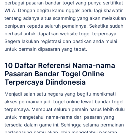
berbagai pasaran bandar togel yang punya sertifikat
WLA. Dengan begitu kamu nggak perlu lagi khawatir
tentang adanya situs scamming yang akan melakukan
penipuan kepada seluruh pemainnya. Seketika sudah
berhasil untuk dapatkan website togel terpercaya
Segera lakukan registrasi dan pastikan anda mulai
untuk bermain dipasaran yang tepat.
10 Daftar Referensi Nama-nama
Pasaran Bandar Togel Online
Terpercaya Diindonesia
Menjadi salah satu negara yang begitu menikmati
akses permainan judi togel online lewat bandar togel
terpercaya. Membuat seluruh pemain harus lebih dulu
untuk mengetahui nama-nama dari pasaran yang
tersedia dalam game ini. Sehingga selama permainan
berlangsung kamu akan lebih mengetahui pasaran