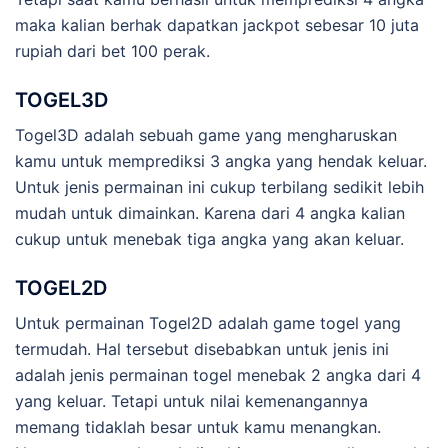
maka kalian berhak dapatkan jackpot sebesar 10 juta
rupiah dari bet 100 perak.
TOGEL3D
Togel3D adalah sebuah game yang mengharuskan
kamu untuk memprediksi 3 angka yang hendak keluar.
Untuk jenis permainan ini cukup terbilang sedikit lebih
mudah untuk dimainkan. Karena dari 4 angka kalian
cukup untuk menebak tiga angka yang akan keluar.
TOGEL2D
Untuk permainan Togel2D adalah game togel yang
termudah. Hal tersebut disebabkan untuk jenis ini
adalah jenis permainan togel menebak 2 angka dari 4
yang keluar. Tetapi untuk nilai kemenangannya
memang tidaklah besar untuk kamu menangkan.