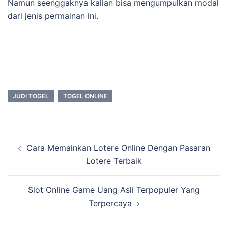
Namun seenggaknya kalian bisa mengumpulkan modal
dari jenis permainan ini.
JUDI TOGEL
TOGEL ONLINE
Navigasi
Cara Memainkan Lotere Online Dengan Pasaran
Tulisan
Lotere Terbaik
Slot Online Game Uang Asli Terpopuler Yang
Terpercaya