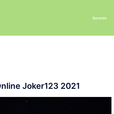
Beranda
Online Joker123 2021