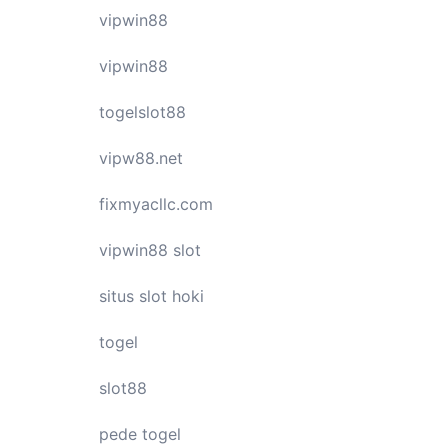
vipwin88
vipwin88
togelslot88
vipw88.net
fixmyacllc.com
vipwin88 slot
situs slot hoki
togel
slot88
pede togel