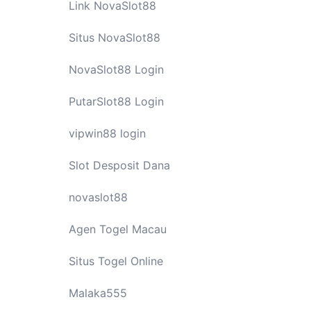
Link NovaSlot88
Situs NovaSlot88
NovaSlot88 Login
PutarSlot88 Login
vipwin88 login
Slot Desposit Dana
novaslot88
Agen Togel Macau
Situs Togel Online
Malaka555