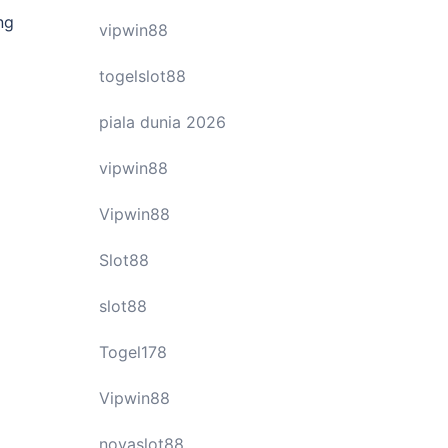
ng
vipwin88
togelslot88
piala dunia 2026
vipwin88
Vipwin88
Slot88
slot88
Togel178
Vipwin88
novaslot88